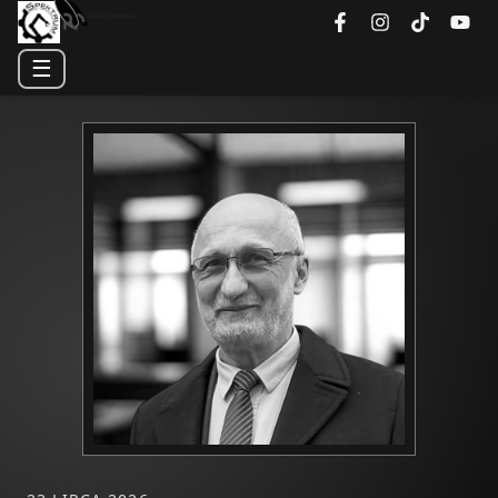
☰
Koło Naukowe Spektrum — 